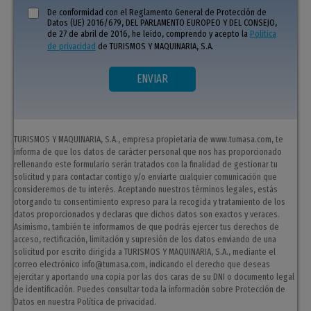
De conformidad con el Reglamento General de Protección de
Datos (UE) 2016/679, DEL PARLAMENTO EUROPEO Y DEL CONSEJO,
de 27 de abril de 2016, he leído, comprendo y acepto la
Política
de privacidad
de TURISMOS Y MAQUINARIA, S.A.
TURISMOS Y MAQUINARIA, S.A., empresa propietaria de www.tumasa.com, te
informa de que los datos de carácter personal que nos has proporcionado
rellenando este formulario serán tratados con la finalidad de gestionar tu
solicitud y para contactar contigo y/o enviarte cualquier comunicación que
consideremos de tu interés. Aceptando nuestros términos legales, estás
otorgando tu consentimiento expreso para la recogida y tratamiento de los
datos proporcionados y declaras que dichos datos son exactos y veraces.
Asimismo, también te informamos de que podrás ejercer tus derechos de
acceso, rectificación, limitación y supresión de los datos enviando de una
solicitud por escrito dirigida a TURISMOS Y MAQUINARIA, S.A., mediante el
correo electrónico info@tumasa.com, indicando el derecho que deseas
ejercitar y aportando una copia por las dos caras de su DNI o documento legal
de identificación. Puedes consultar toda la información sobre Protección de
Datos en nuestra Política de privacidad.