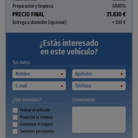
Preparación y limpieza
GRATIS
PRECIO FINAL
31.830 €
Entrega a domicilio (opcional)
+ 300 €
¿Estás interesado
en este vehículo?
Tus datos
¿Qué necesitas?
Comentarios
Probar el vehículo
Financiar la compra
Contratar el seguro
Servicios postventa