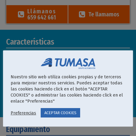
Llámanos
Te llamamos
65
9 642 661
Características
Matriculación
Kilómetros
Color
07/2025
10
Negro
Combustible
Puertas
Cambio
Híbrido gasolina
5
Automático
Nuestro sitio web utiliza cookies propias y de terceros
Potencia
para mejorar nuestros servicios. Puedes aceptar todas
Marchas
347 CV
las cookies haciendo click en el botón "ACEPTAR
COOKIES" o administrar las cookies haciendo click en el
Distintivo
Garantía
enlace "Preferencias"
ambiental
84
"0 EMISIONES"
Meses
Preferencias
ACEPTAR COOKIES
Equipamiento