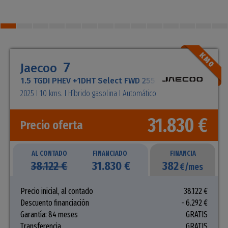
7
Jaecoo
1.5 TGDI PHEV +1DHT Select FWD 255 kW (347 CV)
2025
10 kms.
Híbrido gasolina
Automático
31.830 €
Precio oferta
AL CONTADO
FINANCIADO
FINANCIA
38.122 €
31.830 €
382
€/mes
Precio inicial, al contado
38.122 €
Descuento financiación
- 6.292 €
Garantía: 84 meses
GRATIS
Transferencia
GRATIS