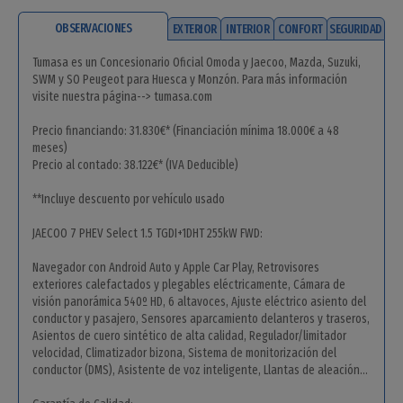
OBSERVACIONES
EXTERIOR
INTERIOR
CONFORT
SEGURIDAD
Tumasa es un Concesionario Oficial Omoda y Jaecoo, Mazda, Suzuki,
SWM y SO Peugeot para Huesca y Monzón. Para más información
visite nuestra página--> tumasa.com
Precio financiando: 31.830€* (Financiación mínima 18.000€ a 48
meses)
Precio al contado: 38.122€* (IVA Deducible)
**Incluye descuento por vehículo usado
JAECOO 7 PHEV Select 1.5 TGDI+1DHT 255kW FWD:
Navegador con Android Auto y Apple Car Play, Retrovisores
exteriores calefactados y plegables eléctricamente, Cámara de
visión panorámica 540º HD, 6 altavoces, Ajuste eléctrico asiento del
conductor y pasajero, Sensores aparcamiento delanteros y traseros,
Asientos de cuero sintético de alta calidad, Regulador/limitador
velocidad, Climatizador bizona, Sistema de monitorización del
conductor (DMS), Asistente de voz inteligente, Llantas de aleación...