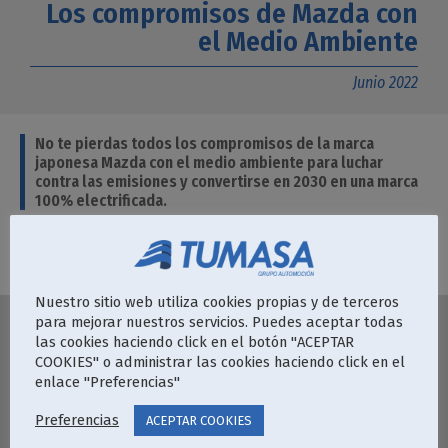
Los compromisos de Mazda con
el Medio Ambiente
Junio 2022
No te pierdas todos los compromisos de la marca
japonesa Mazda con el medio ambiente para luchar
contra las emisiones y convertirse en 2030 en una marca
100% electrificada.
Fuente:
Mazda
Nuestro sitio web utiliza cookies propias y de terceros
para mejorar nuestros servicios. Puedes aceptar todas
las cookies haciendo click en el botón "ACEPTAR
COOKIES" o administrar las cookies haciendo click en el
INICIO
GRUPO TUMASA
enlace "Preferencias"
VEHÍCULOS NUEVOS
KM 0
Preferencias
VEHÍCULOS DE OCASIÓN
FURGONETAS
ACEPTAR COOKIES
SERVICIOS
NOTICIAS