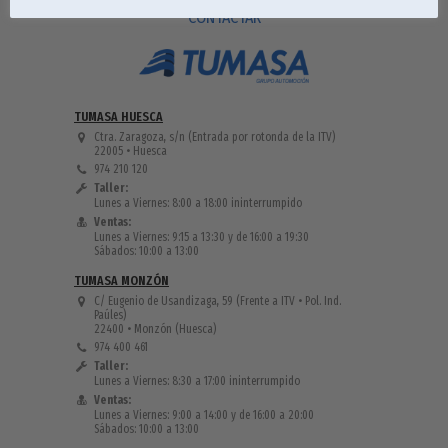
CONTACTAR
TUMASA HUESCA
Ctra. Zaragoza, s/n
(Entrada por rotonda de la ITV)
22005 • Huesca
974 210 120
Taller:
Lunes a Viernes:
8:00 a 18:00 ininterrumpido
Ventas:
Lunes a Viernes:
9:15 a 13:30 y de 16:00 a 19:30
Sábados: 10:00 a 13:00
TUMASA MONZÓN
C/ Eugenio de Usandizaga, 59
(Frente a ITV • Pol. Ind.
Paúles)
22400 • Monzón (Huesca)
974 400 461
Taller:
Lunes a Viernes:
8:30 a 17:00 ininterrumpido
Ventas:
Lunes a Viernes:
9:00 a 14:00 y de 16:00 a 20:00
Sábados: 10:00 a 13:00