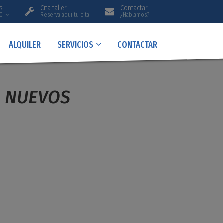
s
Cita taller
Contactar
20
Reserva aquí tu cita
¿Hablamos?
ALQUILER
SERVICIOS
CONTACTAR
S NUEVOS