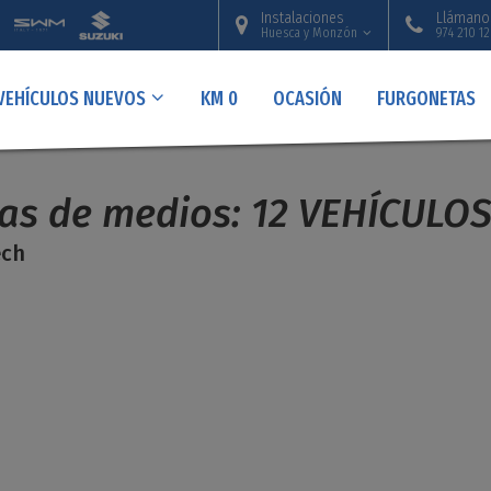
Instalaciones
Llámano
Huesca y Monzón
974 210 1
VEHÍCULOS NUEVOS
KM 0
OCASIÓN
FURGONETAS
ías de medios: 12 VEHÍCULO
ech